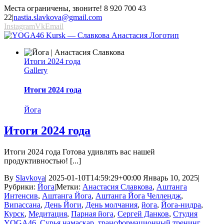
Места ограничены, звоните! 8 920 700 43
22
|
nastia.slavkova@gmail.com
Instagram
Vk
Email
Итоги 2024 года
Gallery
Итоги 2024 года
Йога
Итоги 2024 года
Итоги 2024 года Готова удивлять вас нашей
продуктивностью! [...]
By
Slavkova
|
2025-01-10T14:59:29+00:00
Январь 10, 2025
|
Рубрики:
Йога
|
Метки:
Анастасия Славкова
,
Аштанга
Интенсив
,
Аштанга Йога
,
Аштанга Йога Челлендж
,
Випассана
,
День Йоги
,
День молчания
,
йога
,
Йога-нидра
,
Курск
,
Медитация
,
Парная йога
,
Сергей Данков
,
Студия
YOGA46
,
Сурья намаскар
,
трансформационный тренинг
,