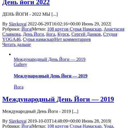
День йоги 2022
ДЕНЬ ЙОГИ - 2022 МЫ [...]
By
Slavkova
|
2022-06-29T16:02:16+00:00
Июнь 29, 2022
|
Рубрики:
Йога
|
Метки:
108 кругов Сурья Намаскар
,
Анастасия
Славкова
,
День Йоги
,
йога
,
Курск
,
Сергей Данков
,
Студия
YOGA46
,
Сурья намаскар
|
Нет комментариев
Читать дальше
Международный День Йоги — 2019
Gallery
Международный День Йоги — 2019
Йога
Международный День Йоги — 2019
Международный День Йоги - 2019 [...]
By
Slavkova
|
2019-10-03T14:48:09+00:00
Июнь 28, 2019
|
Рубрики:
Йога
|
Метки:
108 кругов Сурья Намаскар
,
Yoga
,