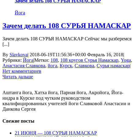
Зачем делать 108 СУРЬЯ НАМАСКАР
Йога
Зачем делать 108 СУРЬЯ НАМАСКАР
Зачем делать 108 СУРЬЯ НАМАСКАР Сейчас мы разберемся
[...]
By
Slavkova
|
2018-06-19T11:56:36+00:00
Февраль 16, 2018
|
Рубрики:
Йога
|
Метки:
108
,
108 кругов Сурья Намаскар
,
Yoga
,
Анастасия Славкова
,
йога
,
Курск
,
Славкова
,
Сурья намаскар
|
Нет комментариев
Читать дальше
Аштанга йога, Хатха йога, Парная йога, Акройога, Йога-
нидра в Курске под чутким руководством
квалифицированных учителей йоги Славковой Анастасии и
Данкова Сергея
Свежие посты
21 ИЮНЯ — 108 СУРЬЯ НАМАСКАР