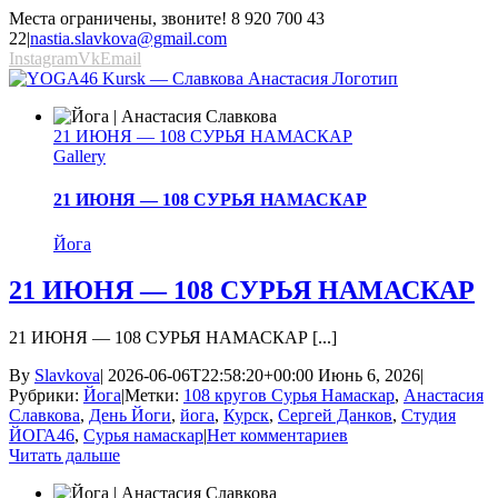
Места ограничены, звоните! 8 920 700 43
22
|
nastia.slavkova@gmail.com
Instagram
Vk
Email
21 ИЮНЯ — 108 СУРЬЯ НАМАСКАР
Gallery
21 ИЮНЯ — 108 СУРЬЯ НАМАСКАР
Йога
21 ИЮНЯ — 108 СУРЬЯ НАМАСКАР
21 ИЮНЯ — 108 СУРЬЯ НАМАСКАР [...]
By
Slavkova
|
2026-06-06T22:58:20+00:00
Июнь 6, 2026
|
Рубрики:
Йога
|
Метки:
108 кругов Сурья Намаскар
,
Анастасия
Славкова
,
День Йоги
,
йога
,
Курск
,
Сергей Данков
,
Студия
ЙОГА46
,
Сурья намаскар
|
Нет комментариев
Читать дальше