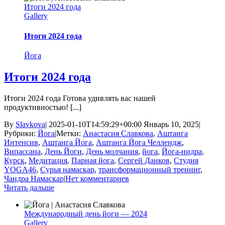
Итоги 2024 года
Gallery
Итоги 2024 года
Йога
Итоги 2024 года
Итоги 2024 года Готова удивлять вас нашей
продуктивностью! [...]
By
Slavkova
|
2025-01-10T14:59:29+00:00
Январь 10, 2025
|
Рубрики:
Йога
|
Метки:
Анастасия Славкова
,
Аштанга
Интенсив
,
Аштанга Йога
,
Аштанга Йога Челлендж
,
Випассана
,
День Йоги
,
День молчания
,
йога
,
Йога-нидра
,
Курск
,
Медитация
,
Парная йога
,
Сергей Данков
,
Студия
YOGA46
,
Сурья намаскар
,
трансформационный тренинг
,
Чандра Намаскар
|
Нет комментариев
Читать дальше
Международный день йоги — 2024
Gallery