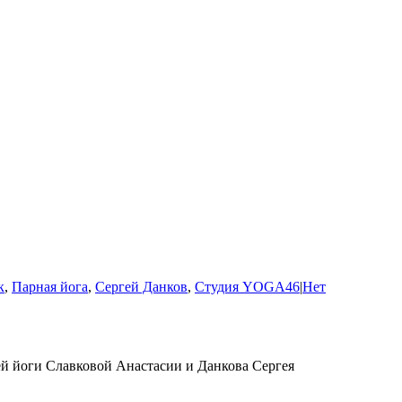
к
,
Парная йога
,
Сергей Данков
,
Студия YOGA46
|
Нет
ей йоги Славковой Анастасии и Данкова Сергея