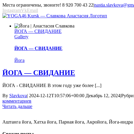
Места ограничены, звоните! 8 920 700 43 22
|
nastia.slavkova@gm
Instagram
Vk
Email
ЙОГА — СВИДАНИЕ
Gallery
ЙОГА — СВИДАНИЕ
Йога
ЙОГА — СВИДАНИЕ
ЙОГА - СВИДАНИЕ В этом году уже более [...]
By
Slavkova
|
2024-12-12T10:57:06+00:00
Декабрь 12, 2024
|
Рубри
комментариев
Читать дальше
Аштанга йога, Хатха йога, Парная йога, Акройога, Йога-нидр
Свежие посты