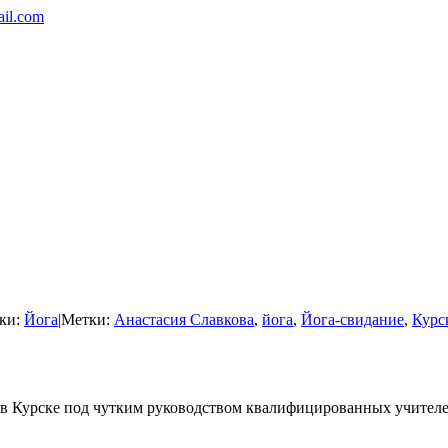
ail.com
ки:
Йога
|
Метки:
Анастасия Славкова
,
йога
,
Йога-свидание
,
Курс
а в Курске под чутким руководством квалифицированных учител