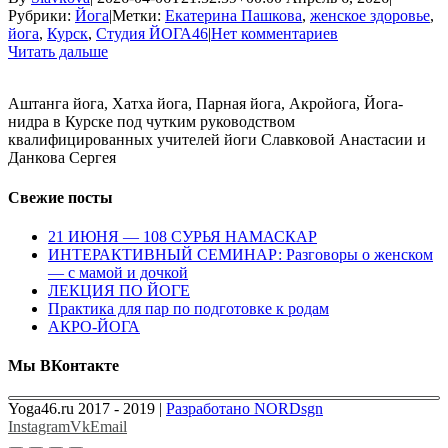
Рубрики:
Йога
|
Метки:
Екатерина Пашкова
,
женское здоровье
,
йога
,
Курск
,
Студия ЙОГА46
|
Нет комментариев
Читать дальше
Аштанга йога, Хатха йога, Парная йога, Акройога, Йога-
нидра в Курске под чутким руководством
квалифицированных учителей йоги Славковой Анастасии и
Данкова Сергея
Свежие посты
21 ИЮНЯ — 108 СУРЬЯ НАМАСКАР
ИНТЕРАКТИВНЫЙ СЕМИНАР: Разговоры о женском
— с мамой и дочкой
ЛЕКЦИЯ ПО ЙОГЕ
Практика для пар по подготовке к родам
АКРО-ЙОГА
Мы ВКонтакте
Yoga46.ru 2017 - 2019 |
Разработано NORDsgn
Instagram
Vk
Email