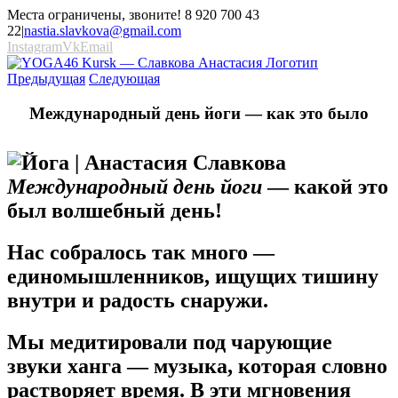
Места ограничены, звоните! 8 920 700 43
22
|
nastia.slavkova@gmail.com
Instagram
Vk
Email
Предыдущая
Следующая
Международный день йоги — как это было
Международный день йоги
— к
акой это
был волшебный день!
Нас собралось так много —
единомышленников, ищущих тишину
внутри и радость снаружи.
Мы медитировали под чарующие
звуки ханга — музыка, которая словно
растворяет время. В эти мгновения