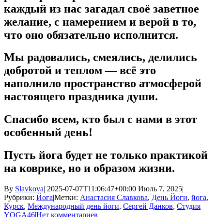
каждый из нас загадал своё заветное
желание, с намерением и верой в то,
что оно обязательно исполнится.
Мы радовались, смеялись, делились
добротой и теплом — всё это
наполнило пространство атмосферой
настоящего праздника души.
Спасибо всем, кто был с нами в этот
особенный день!
Пусть йога будет не только практикой
на коврике, но и образом жизни.
By
Slavkova
|
2025-07-07T11:06:47+00:00
Июль 7, 2025
|
Рубрики:
Йога
|
Метки:
Анастасия Славкова
,
День Йоги
,
йога
,
Курск
,
Международный день йоги
,
Сергей Данков
,
Студия
YOGA46
|
Нет комментариев