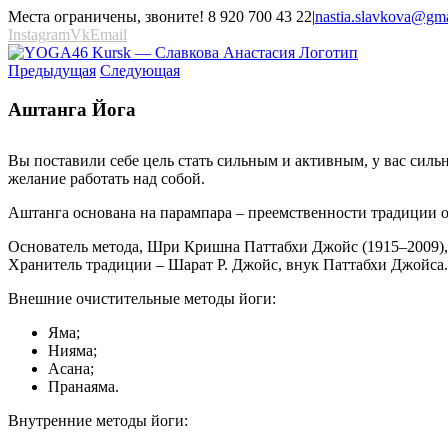
Места ограничены, звоните! 8 920 700 43 22
|
nastia.slavkova@gm
Instagram
Vk
Email
Предыдущая
Следующая
Аштанга Йога
Вы поставили себе цель стать сильным и активным, у вас сильн
желание работать над собой.
Аштанга основана на парампара – преемственности традиции от
Основатель метода, Шри Кришна Паттабхи Джойс (1915–2009), в
Хранитель традиции – Шарат Р. Джойс, внук Паттабхи Джойса.
Внешние очистительные методы йоги:
Яма;
Нияма;
Асана;
Пранаяма.
Внутренние методы йоги: