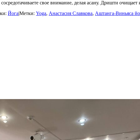
сосредотачиваете свое внимание, делая асану. Дришти очищает
ки:
Йога
|
Метки:
Yoga
,
Анастасия Славкова
,
Аштанга-Виньяса йо