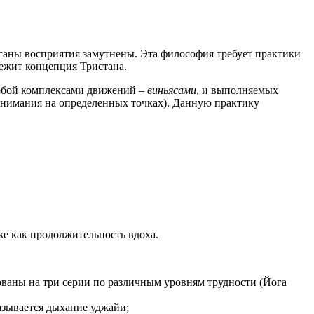
рганы восприятия замутнены. Эта философия требует практики
лежит концепция Тристана.
собой комплексами движений –
виньясами
, и выполняемых
внимания на определенных точках). Данную практику
е как продолжительность вдоха.
рованы на три серии по различным уровням трудности (Йога
азывается дыхание уджайи;