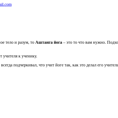
ail.com
ое тело и разум, то
Аштанга йога
– это то что вам нужно. Подх
 учителя к ученику.
сегда подчеркивал, что учит йоге так, как это делал его учит