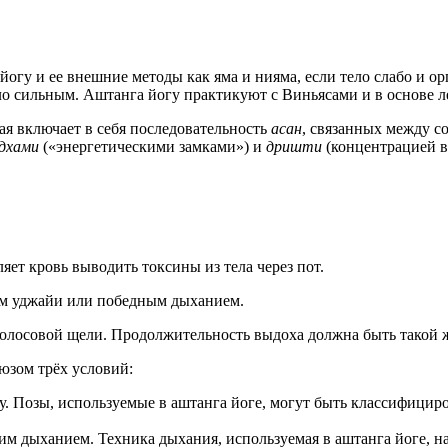
огу и ее внешние методы как яма и нияма, если тело слабо и о
тело сильным. Аштанга йогу практикуют с Виньясами и в основе 
ая включает в себя последовательность
асан
, связанных между 
дхами
(«энергетическими замками») и
дришти
(концентрацией 
яет кровь выводить токсины из тела через пот.
ием уджайи или победным дыханием.
олосовой щели. Продолжительность выдоха должна быть такой ж
юзом трёх условий:
лу. Позы, используемые в аштанга йоге, могут быть классифици
м дыханием. Техника дыхания, используемая в аштанга йоге, н