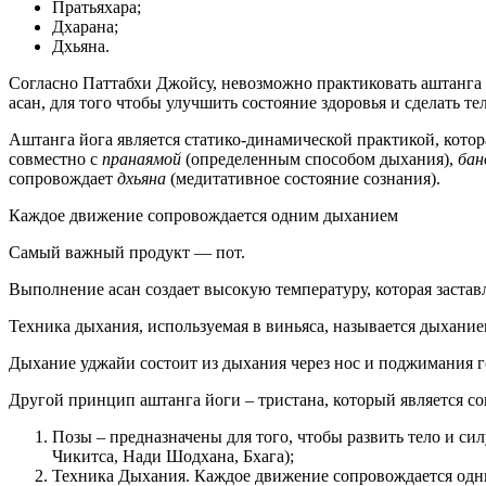
Пратьяхара;
Дхарана;
Дхьяна.
Согласно Паттабхи Джойсу, невозможно практиковать аштанга й
асан, для того чтобы улучшить состояние здоровья и сделать 
Аштанга йога является статико-динамической практикой, котор
совместно с
пранаямой
(определенным способом дыхания),
бан
сопровождает
дхьяна
(медитативное состояние сознания).
Каждое движение сопровождается одним дыханием
Самый важный продукт — пот.
Выполнение асан создает высокую температуру, которая заставл
Техника дыхания, используемая в виньяса, называется дыхан
Дыхание уджайи состоит из дыхания через нос и поджимания г
Другой принцип аштанга йоги – тристана, который является со
Позы – предназначены для того, чтобы развить тело и си
Чикитса, Нади Шодхана, Бхага);
Техника Дыхания. Каждое движение сопровождается одни