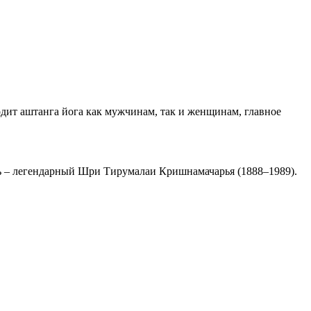
одит аштанга йога как мужчинам, так и женщинам, главное
ель – легендарный Шри Тирумалаи Кришнамачарья (1888–1989).